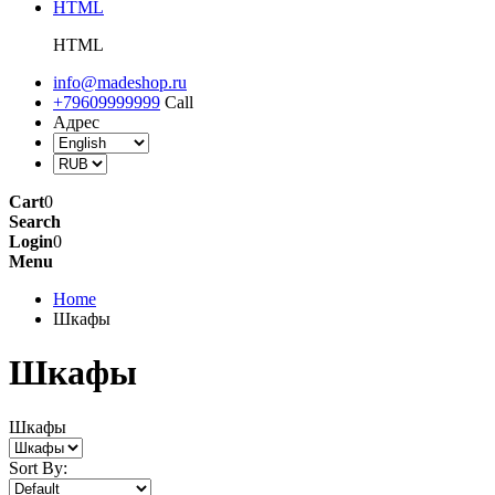
HTML
HTML
info@madeshop.ru
+79609999999
Call
Адрес
Cart
0
Search
Login
0
Menu
Home
Шкафы
Шкафы
Шкафы
Sort By: